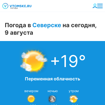
Погода в
Северске
на сегодня,
9 августа
+19°
Переменная облачность
вечером
ночью
утром