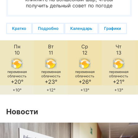
получить дельный совет по погоде
Кратко
Подробно
Календарь
Графики
Пн
Вт
Ср
Чт
10
11
12
13
переменная
переменная
переменная
переменная
облачность
облачность
облачность
облачность
+20°
+23°
+26°
+21°
+10°
+12°
+13°
+13°
Новости