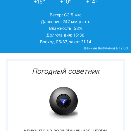
+16°
+10°
+14°
Ветер: СЗ 5 м/c
Давление: 747 мм рт. ст.
Влажность: 53%
Долгота дня: 15:38
Восход 05:37, закат 21:14
Данные получены в 12:00
Погодный советник
кликните на волшебный шар, чтобы