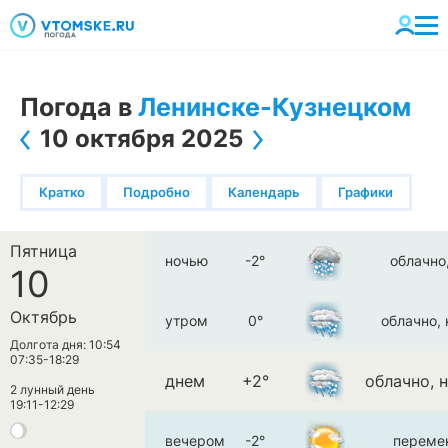
Погода в
Ленинске-Кузнецком
10 октября 2025
Кратко
Подробно
Календарь
Графики
Пятница
ночью
-2°
облачно
10
Октябрь
утром
0°
облачно,
Долгота дня: 10:54
07:35-18:29
днем
+2°
облачно, 
2 лунный день
19:11-12:29
вечером
-2°
переме