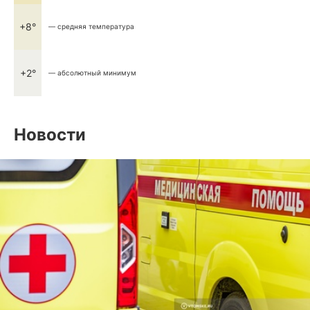
+8°
— средняя температура
+2°
— абсолютный минимум
Новости