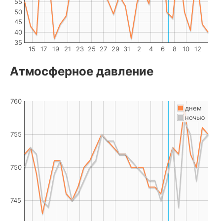
55
50
45
40
35
15
17
19
21
23
25
27
29
31
2
4
6
8
10
12
Атмосферное давление
760
днем
ночью
755
750
745