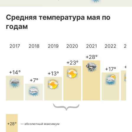
Средняя температура мая по
годам
2017
2018
2019
2020
2021
2022
20
+28°
+23°
+1
+17°
+14°
+13°
+7°
+28°
— абсолютный максимум