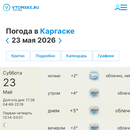
Погода в
Каргаске
23 мая 2026
Кратко
Подробно
Календарь
Графики
Суббота
ночью
+2°
облачно, н
23
Май
утром
+4°
облач
Долгота дня: 17:28
04:49-22:18
днем
+5°
облач
Первая четверть
12:14-03:01
вечером
+3°
облач