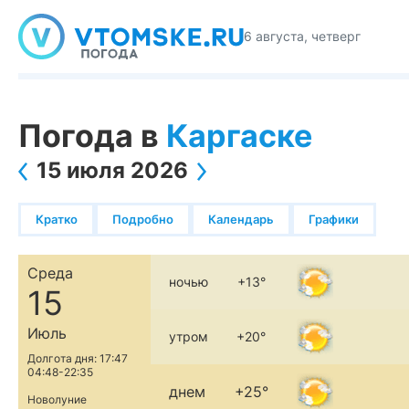
6 августа, четверг
Погода в
Каргаске
15 июля 2026
Кратко
Подробно
Календарь
Графики
Среда
ночью
+13°
15
Июль
утром
+20°
Долгота дня: 17:47
04:48-22:35
днем
+25°
Новолуние