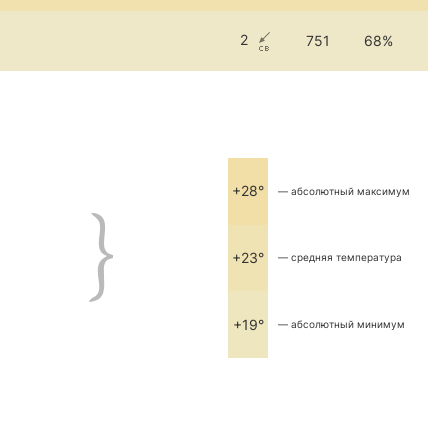
2
751
68%
+28°
— абсолютный максимум
+23°
— средняя температура
+19°
— абсолютный минимум