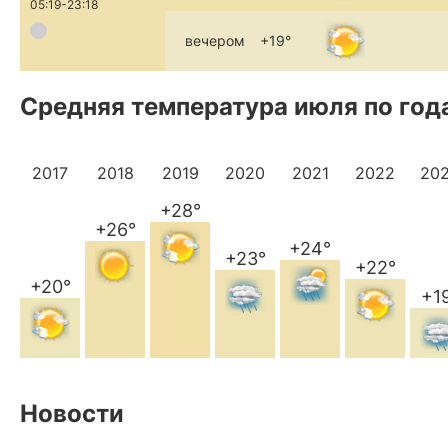
05:19-23:18
вечером
+19°
Средняя температура июля по год
2017
2018
2019
2020
2021
2022
20
+28°
+26°
+24°
+23°
+22°
+20°
+1
Новости