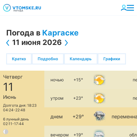
Погода в
Каргаске
11 июня 2026
Кратко
Подробно
Календарь
Графики
Четверг
ночью
+15°
п
11
Июнь
утром
+23°
п
Долгота дня: 18:23
04:24-22:48
днем
+29°
переменна
6 лунный день
02:11-17:44
вечером
+19°
обл