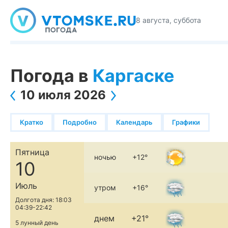
8 августа, суббота
Погода в
Каргаске
10 июля 2026
Кратко
Подробно
Календарь
Графики
Пятница
ночью
+12°
10
Июль
утром
+16°
Долгота дня: 18:03
04:39-22:42
днем
+21°
5 лунный день