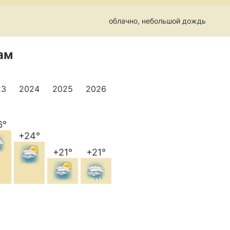
облачно, небольшой дождь
ам
23
2024
2025
2026
6°
+24°
+21°
+21°