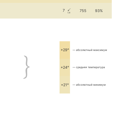
7
755
93%
+29°
— абсолютный максимум
+24°
— средняя температура
+21°
— абсолютный минимум