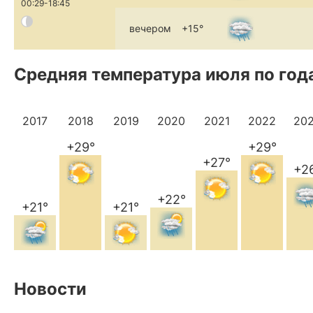
00:29-18:45
вечером
+15°
Средняя температура июля по год
2017
2018
2019
2020
2021
2022
20
+29°
+29°
+27°
+2
+22°
+21°
+21°
Новости