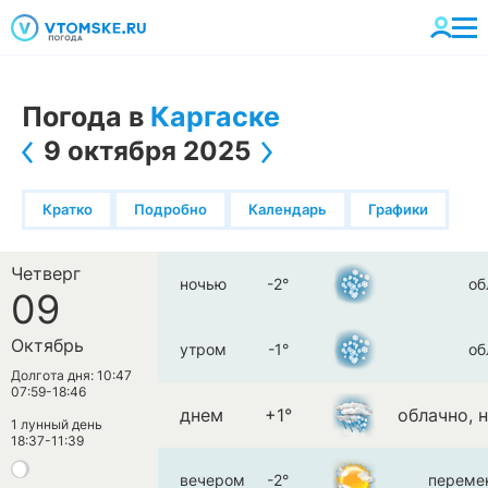
Погода в
Каргаске
9 октября 2025
Кратко
Подробно
Календарь
Графики
Четверг
ночью
-2°
об
09
Октябрь
утром
-1°
об
Долгота дня: 10:47
07:59-18:46
днем
+1°
облачно, 
1 лунный день
18:37-11:39
вечером
-2°
переме