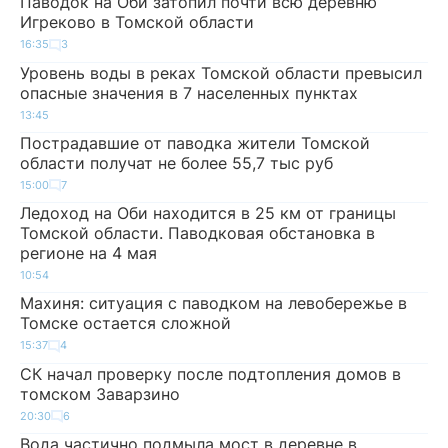
Паводок на Оби затопил почти всю деревню
Игреково в Томской области
16:35
3
Уровень воды в реках Томской области превысил
опасные значения в 7 населенных пунктах
13:45
Пострадавшие от паводка жители Томской
области получат не более 55,7 тыс руб
15:00
7
Ледоход на Оби находится в 25 км от границы
Томской области. Паводковая обстановка в
регионе на 4 мая
10:54
Махиня: ситуация с паводком на левобережье в
Томске остается сложной
15:37
4
СК начал проверку после подтопления домов в
томском Заварзино
20:30
6
Вода частично подмыла мост в деревне в