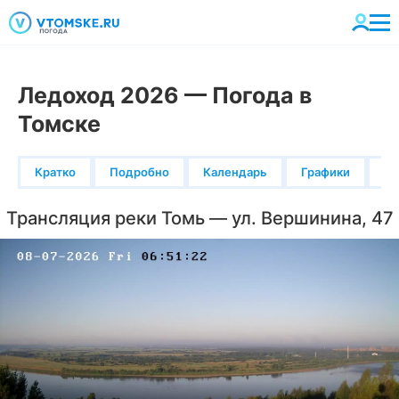
Ледоход 2026 — Погода в
Томске
Кратко
Подробно
Календарь
Графики
К
Трансляция реки Томь — ул. Вершинина, 47