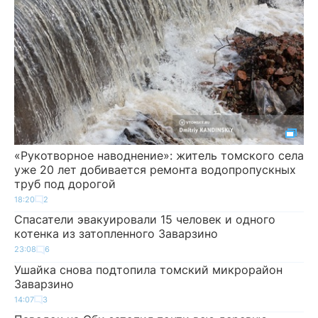
«Рукотворное наводнение»: житель томского села
уже 20 лет добивается ремонта водопропускных
труб под дорогой
18:20
2
Спасатели эвакуировали 15 человек и одного
котенка из затопленного Заварзино
23:08
6
Ушайка снова подтопила томский микрорайон
Заварзино
14:07
3