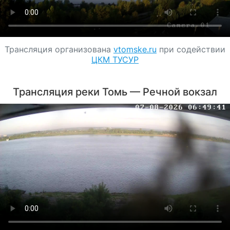
Трансляция организована
vtomske.ru
при содействии
ЦКМ ТУСУР
Трансляция реки Томь — Речной вокзал