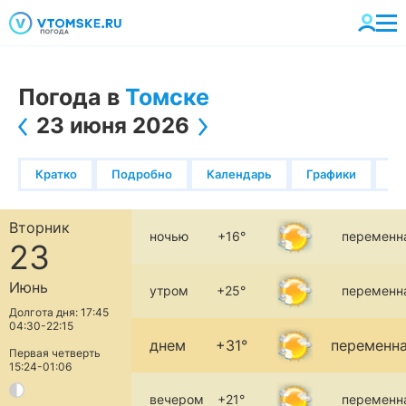
Погода в
Томске
23 июня 2026
Кратко
Подробно
Календарь
Графики
К
Вторник
ночью
+16°
переменн
23
Июнь
утром
+25°
переменн
Долгота дня: 17:45
04:30-22:15
днем
+31°
переменна
Первая четверть
15:24-01:06
вечером
+21°
переменн