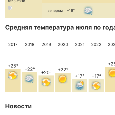
10:16-23:10
вечером
+19°
Средняя температура июля по год
2017
2018
2019
2020
2021
2022
20
+2
+25°
+22°
+22°
+20°
+17°
+17°
Новости