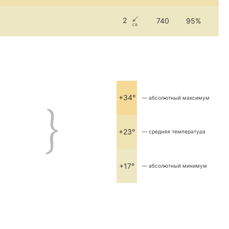
2
740
95%
+34°
— абсолютный максимум
+23°
— средняя температура
+17°
— абсолютный минимум