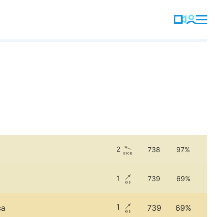
2
738
97%
1
739
69%
1
за
739
69%