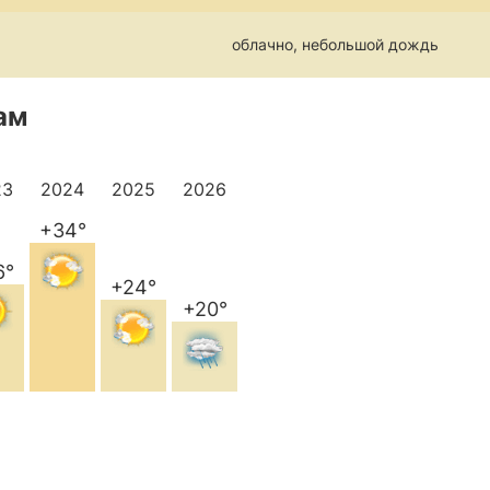
облачно, небольшой дождь
ам
23
2024
2025
2026
+34°
6°
+24°
+20°