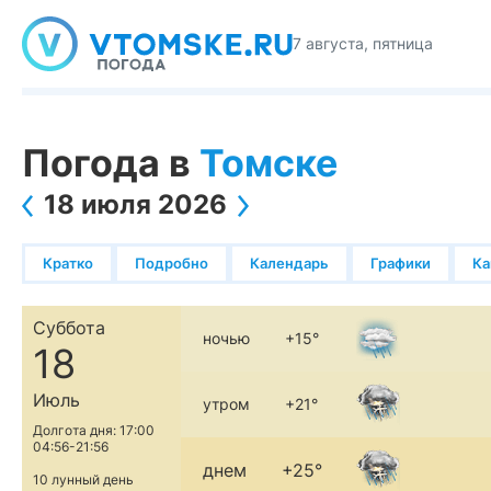
7 августа, пятница
Погода в
Томске
18 июля 2026
Кратко
Подробно
Календарь
Графики
К
Суббота
ночью
+15°
18
Июль
утром
+21°
Долгота дня: 17:00
04:56-21:56
днем
+25°
10 лунный день