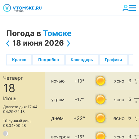
Погода в
Томске
18 июня 2026
Кратко
Подробно
Календарь
Графики
К
Четверг
3
ночью
+10°
ясно
18
Июнь
5
утром
+17°
ясно
Долгота дня: 17:44
04:29-22:13
5
днем
+22°
ясно
10 лунный день
08:04-00:28
3
вечером
+15°
ясно