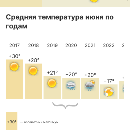
Средняя температура июня по
годам
2017
2018
2019
2020
2021
2022
20
+30°
+28°
+21°
+20°
+20°
+1
+17°
+30°
— абсолютный максимум