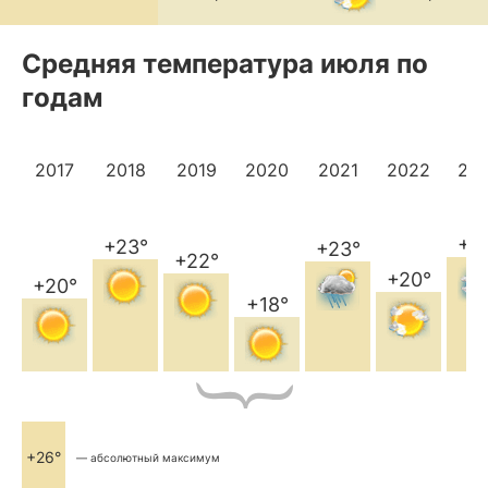
Средняя температура июля по
годам
2017
2018
2019
2020
2021
2022
20
+2
+23°
+23°
+22°
+20°
+20°
+18°
+26°
— абсолютный максимум