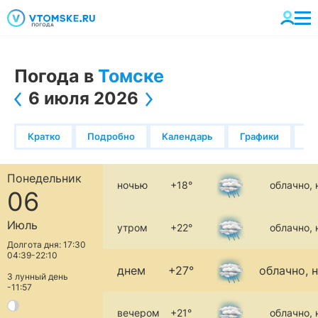
Погода в
Томске
6 июля 2026
Кратко
Подробно
Календарь
Графики
К
Понедельник
ночью
+18°
облачно,
06
Июль
утром
+22°
облачно,
Долгота дня: 17:30
04:39-22:10
днем
+27°
облачно, 
3 лунный день
-11:57
вечером
+21°
облачно,