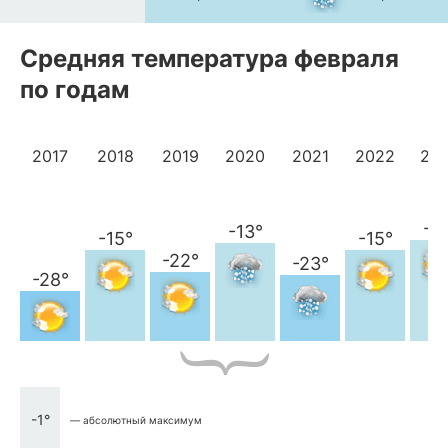
Средняя температура февраля
по годам
2017
2018
2019
2020
2021
2022
20
-1
-13°
-15°
-15°
-22°
-23°
-28°
-1°
— абсолютный максимум