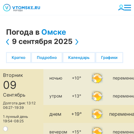
Погода в
Омске
9 сентября 2025
Кратко
Подробно
Календарь
Графики
Вторник
ночью
+10°
переменн
09
Сентябрь
утром
+13°
переменн
Долгота дня: 13:12
06:27-19:39
днем
+19°
переменна
1 лунный день
19:54-08:25
вечером
+15°
переменн