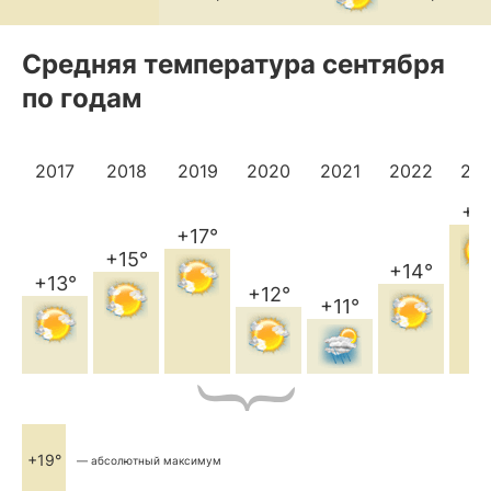
Средняя температура сентября
по годам
2017
2018
2019
2020
2021
2022
20
+1
+17°
+15°
+14°
+13°
+12°
+11°
+19°
— абсолютный максимум