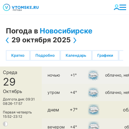
Погода в
Новосибирске
29 октября 2025
Кратко
Подробно
Календарь
Графики
К
Среда
ночью
+1°
облачно, н
29
Октябрь
утром
+4°
облачно, н
Долгота дня: 09:31
08:26-17:57
днем
+7°
об
Первая четверть
15:52-23:12
вечером
+4°
об