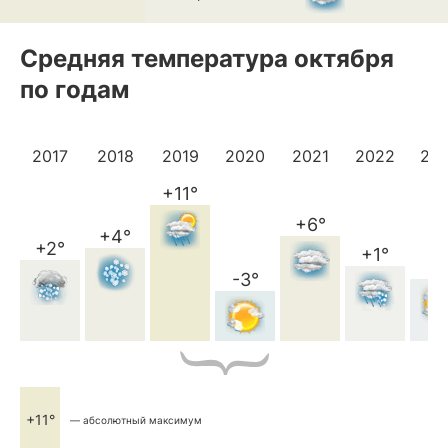
Средняя температура октября
по годам
2017
2018
2019
2020
2021
2022
20
+11°
+6°
+4°
+2°
+1°
-1
-3°
+11°
— абсолютный максимум