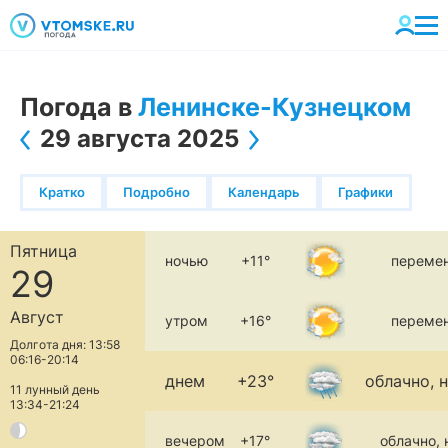
Погода в
Ленинске-Кузнецком
29 августа 2025
Кратко
Подробно
Календарь
Графики
Пятница
ночью
+11°
перемен
29
Август
утром
+16°
перемен
Долгота дня: 13:58
06:16-20:14
днем
+23°
облачно, 
11 лунный день
13:34-21:24
вечером
+17°
облачно,