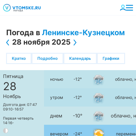
Погода в
Ленинске-Кузнецком
28 ноября 2025
Кратко
Подробно
Календарь
Графики
Пятница
ночью
-12°
облачно, 
28
Ноябрь
утром
-12°
облачно, 
Долгота дня: 07:47
09:10-16:57
днем
-10°
облачно, 
Первая четверть
14:16-
вечером
-24°
переменн