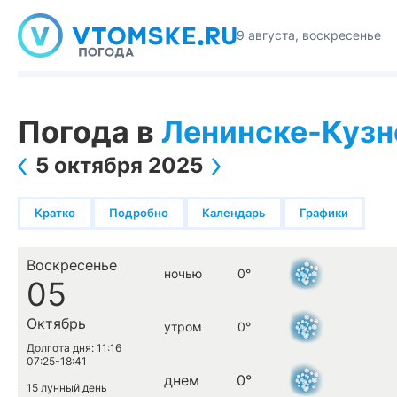
9 августа, воскресенье
Погода в
Ленинске-Куз
5 октября 2025
Кратко
Подробно
Календарь
Графики
Воскресенье
ночью
0°
05
Октябрь
утром
0°
Долгота дня: 11:16
07:25-18:41
днем
0°
15 лунный день