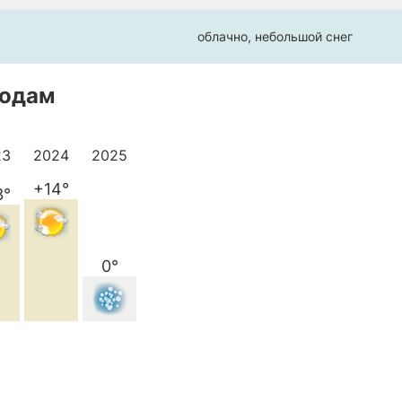
облачно, небольшой снег
годам
23
2024
2025
+14°
3°
0°