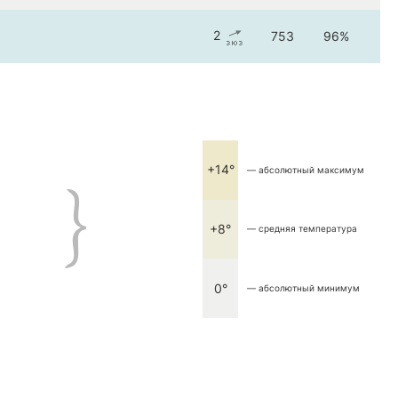
2
753
96%
+14°
— абсолютный максимум
+8°
— средняя температура
0°
— абсолютный минимум