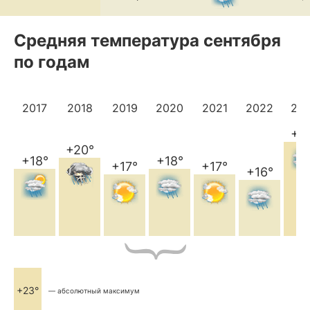
Средняя температура сентября
по годам
2017
2018
2019
2020
2021
2022
20
+2
+20°
+18°
+18°
+17°
+17°
+16°
+23°
— абсолютный максимум