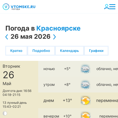
Погода в
Красноярске
26 мая 2026
Кратко
Подробно
Календарь
Графики
Вторник
ночью
+5°
облачно, н
26
Май
утром
+8°
облачно, н
Долгота дня: 16:56
04:18-21:15
днем
+13°
переменна
13 лунный день
15:43-02:21
вечером
+10°
переменн