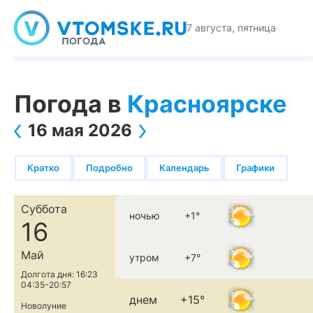
7 августа, пятница
Погода в
Красноярске
16 мая 2026
Кратко
Подробно
Календарь
Графики
Суббота
ночью
+1°
16
Май
утром
+7°
Долгота дня: 16:23
04:35-20:57
днем
+15°
Новолуние