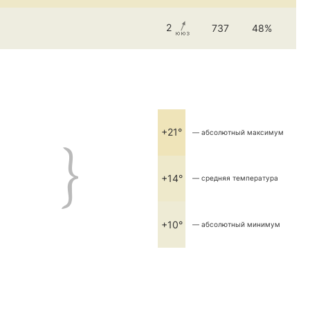
2
737
48%
+21°
— абсолютный максимум
+14°
— средняя температура
+10°
— абсолютный минимум