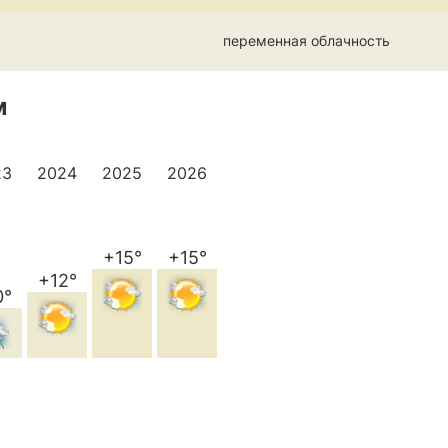
переменная облачность
м
23
2024
2025
2026
+15°
+15°
+12°
0°