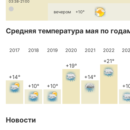
03:38-21:00
вечером
+10°
Средняя температура мая по года
2017
2018
2019
2020
2021
2022
20
+21°
+19°
+14°
+14°
+10°
+10°
+1
Новости