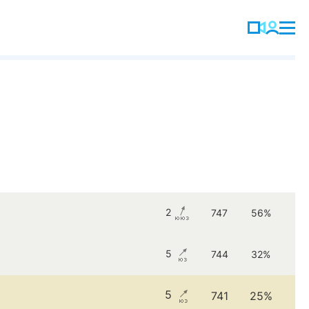
2
747
56%
5
744
32%
5
741
25%