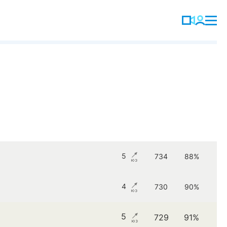
5
734
88%
4
730
90%
5
729
91%