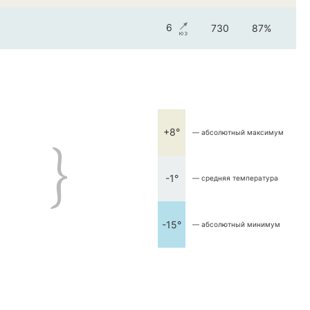
6
730
87%
+8°
— абсолютный максимум
-1°
— средняя температура
-15°
— абсолютный минимум