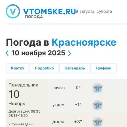
8 августа, суббота
Погода в
Красноярске
10 ноября 2025
Кратко
Подробно
Календарь
Графики
Понедельник
ночью
0°
10
Ноябрь
утром
+1°
Долгота дня: 08:35
08:15-16:50
днем
+3°
2 лунный день