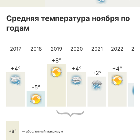
Средняя температура ноября по
годам
2017
2018
2019
2020
2021
2022
20
+8°
+4°
+4°
+4°
+2°
-1
-5°
+8°
— абсолютный максимум