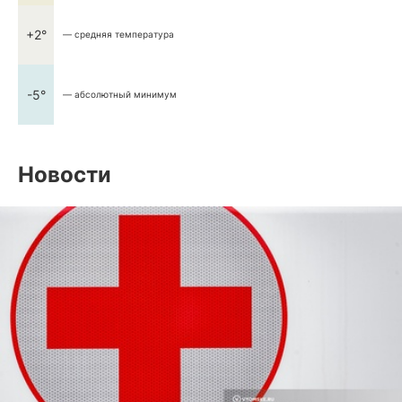
+2°
— средняя температура
-5°
— абсолютный минимум
Новости