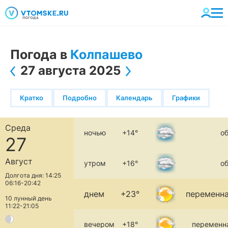
Погода в
Колпашево
27 августа 2025
Кратко
Подробно
Календарь
Графики
Среда
ночью
+14°
о
27
Август
утром
+16°
о
Долгота дня: 14:25
06:16-20:42
днем
+23°
переменна
10 лунный день
11:22-21:05
вечером
+18°
переменн