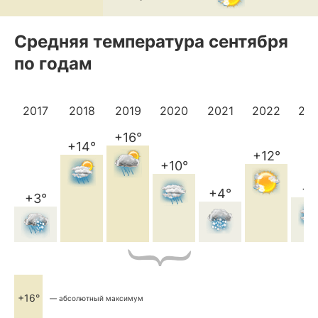
Средняя температура сентября
по годам
2017
2018
2019
2020
2021
2022
20
+16°
+14°
+12°
+10°
+5
+4°
+3°
+16°
— абсолютный максимум