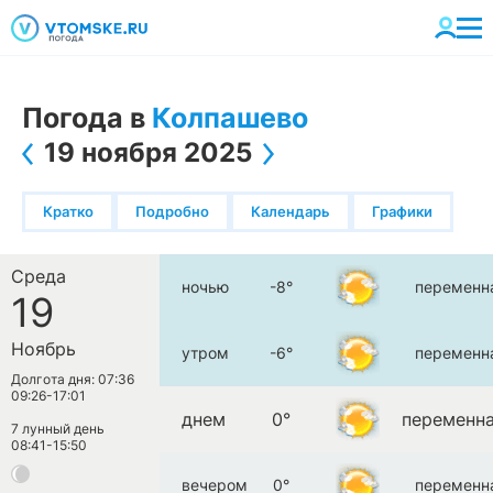
Погода в
Колпашево
19 ноября 2025
Кратко
Подробно
Календарь
Графики
Среда
ночью
-8°
переменн
19
Ноябрь
утром
-6°
переменн
Долгота дня: 07:36
09:26-17:01
днем
0°
переменна
7 лунный день
08:41-15:50
вечером
0°
переменн