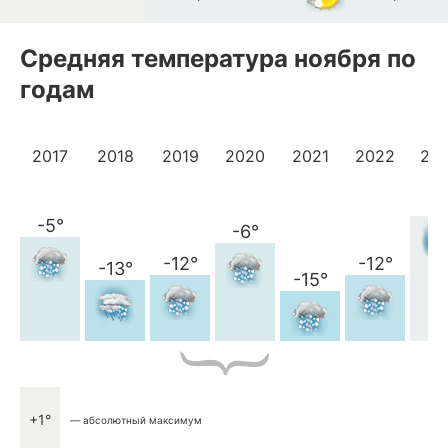
Средняя температура ноября по
годам
2017
2018
2019
2020
2021
2022
20
-1
-5°
-6°
-12°
-12°
-13°
-15°
+1°
— абсолютный максимум