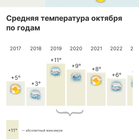
Средняя температура октября
по годам
2017
2018
2019
2020
2021
2022
20
+11°
+9°
+8°
+7
+6°
+5°
+3°
+11°
— абсолютный максимум