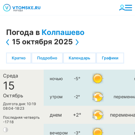
Погода в
Колпашево
15 октября 2025
Кратко
Подробно
Календарь
Графики
Среда
ночью
-5°
15
Октябрь
утром
-2°
переменн
Долгота дня: 10:19
08:04-18:23
днем
+2°
переменна
Последняя четверть
-17:18
вечером
-3°