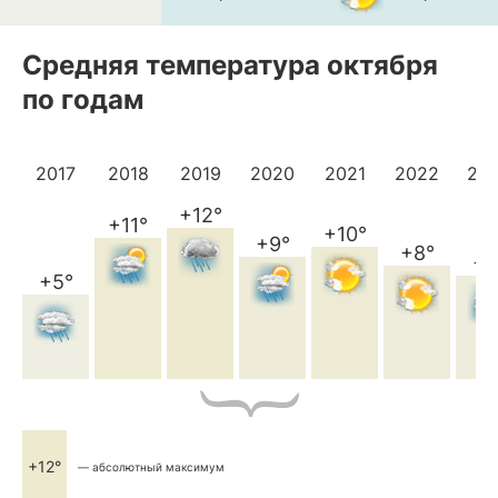
Средняя температура октября
по годам
2017
2018
2019
2020
2021
2022
20
+12°
+11°
+10°
+9°
+8°
+7
+5°
+12°
— абсолютный максимум