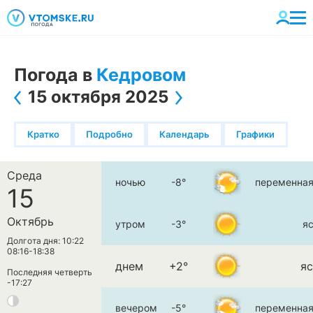
Погода в
Кедровом
15 октября 2025
Кратко
Подробно
Календарь
Графики
Среда
ночью
-8°
переменная
15
Октябрь
утром
-3°
я
Долгота дня: 10:22
08:16-18:38
днем
+2°
я
Последняя четверть
-17:27
вечером
-5°
переменная