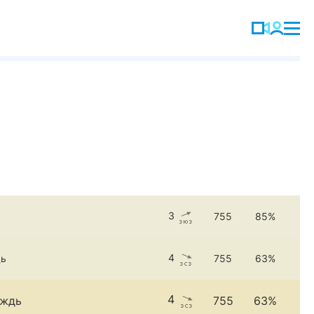
3
755
85%
4
дь
755
63%
4
ождь
755
63%