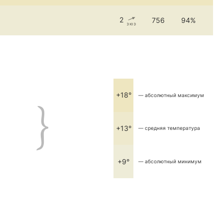
2
756
94%
+18°
— абсолютный максимум
+13°
— средняя температура
+9°
— абсолютный минимум