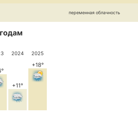
переменная облачность
 годам
23
2024
2025
+18°
6°
+11°