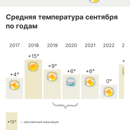
Средняя температура сентября
по годам
2017
2018
2019
2020
2021
2022
20
+15°
+1
+9°
+6°
+6°
+4°
0°
+15°
— абсолютный максимум