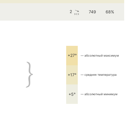
2
749
68%
+27°
— абсолютный максимум
+17°
— средняя температура
+5°
— абсолютный минимум