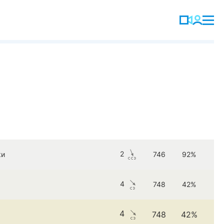
2
ки
746
92%
4
748
42%
4
748
42%