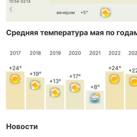
10:54-02:14
вечером
+5°
Средняя температура мая по года
2017
2018
2019
2020
2021
2022
20
+24°
+24°
+2
+19°
+17°
+13°
+8°
Новости