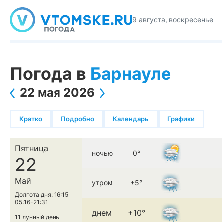
9 августа, воскресенье
Погода в
Барнауле
22 мая 2026
Кратко
Подробно
Календарь
Графики
Пятница
ночью
0°
22
Май
утром
+5°
Долгота дня: 16:15
05:16-21:31
днем
+10°
11 лунный день