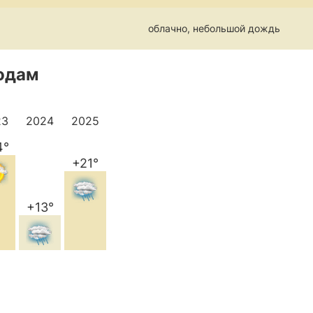
облачно, небольшой дождь
годам
23
2024
2025
4°
+21°
+13°