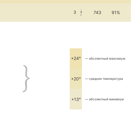
3
743
91%
+24°
— абсолютный максимум
+20°
— средняя температура
+13°
— абсолютный минимум