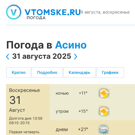
9 августа, воскресенье
Погода в
Асино
31 августа 2025
Кратко
Подробно
Календарь
Графики
Воскресенье
ночью
+11°
31
Август
утром
+15°
Долгота дня: 13:59
06:15-20:15
днем
+21°
Первая четверть