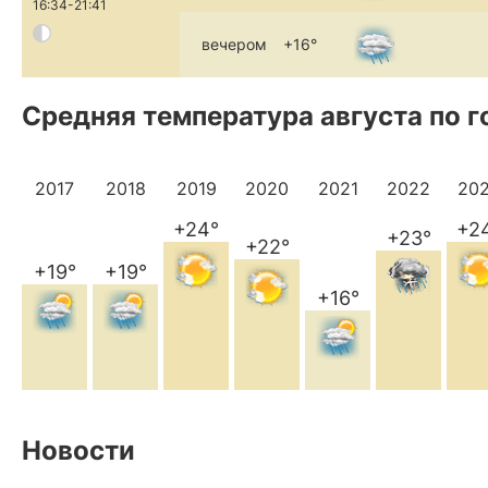
16:34-21:41
вечером
+16°
Средняя температура августа по 
2017
2018
2019
2020
2021
2022
20
+24°
+2
+23°
+22°
+19°
+19°
+16°
Новости