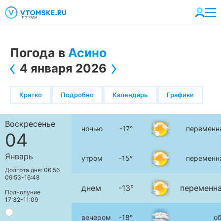
Погода в
Асино
4 января 2026
Кратко
Подробно
Календарь
Графики
Воскресенье
ночью
-17°
переменн
04
Январь
утром
-15°
переменн
Долгота дня: 06:56
09:53-16:48
днем
-13°
переменна
Полнолуние
17:32-11:09
вечером
-18°
о