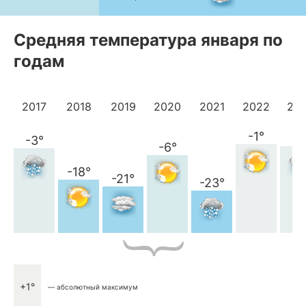
Средняя температура января по
годам
2017
2018
2019
2020
2021
2022
20
-1°
-2
-3°
-6°
-18°
-21°
-23°
+1°
— абсолютный максимум